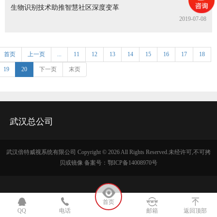
生物识别技术助推智慧社区深度变革
2019-07-08
首页
上一页
...
11
12
13
14
15
16
17
18
19
20
下一页
末页
武汉总公司
武汉倍特威视系统有限公司 Copyright ©
2026 All Rights Reserved.未经许可,不可拷
贝或镜像 备案号：
鄂ICP备14008970号
首页
QQ
电话
邮箱
返回顶部