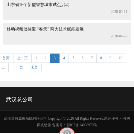
山东省16个新型智慧城市试点启动
2020-05-11
移动视频监控迎 “春天” 两大技术赋能发展
2020-04-29
首页
上一页
1
2
3
4
5
6
7
8
9
10
...
下一页
末页
武汉总公司
武汉倍特威视系统有限公司 Copyright ©
2026 All Rights Reserved.未经许可,不可拷
贝或镜像 备案号：
鄂ICP备14008970号